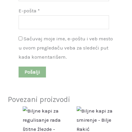
E-pošta
*
Sačuvaj moje ime, e-poštu i veb mesto
u ovom pregledaču veba za sledeći put
kada komentarišem.
Povezani proizvodi