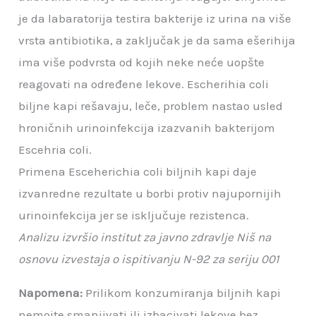
je da labaratorija testira bakterije iz urina na više
vrsta antibiotika, a zaključak je da sama ešerihija
ima više podvrsta od kojih neke neće uopšte
reagovati na određene lekove. Escherihia coli
biljne kapi rešavaju, leče, problem nastao usled
hroničnih urinoinfekcija izazvanih bakterijom
Escehria coli.
Primena Esceherichia coli biljnih kapi daje
izvanredne rezultate u borbi protiv najupornijih
urinoinfekcija jer se isključuje rezistenca.
Analizu izvršio institut za javno zdravlje Niš na
osnovu izvestaja o ispitivanju N-92 za seriju 001
Napomena:
Prilikom konzumiranja biljnih kapi
nemojte smanjivati ili izbacivati lekove bez