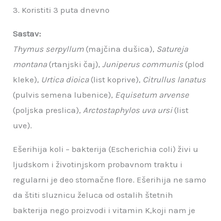
3. Koristiti 3 puta dnevno
Sastav:
Thymus serpyllum
(majčina dušica),
Satureja
montana
(rtanjski čaj),
Juniperus communis
(plod
kleke),
Urtica dioica
(list koprive),
Citrullus lanatus
(pulvis semena lubenice),
Equisetum arvense
(poljska preslica),
Arctostaphylos uva ursi
(list
uve).
Ešerihija koli – bakterija (Escherichia coli) živi u
ljudskom i životinjskom probavnom traktu i
regularni je deo stomačne flore. Ešerihija ne samo
da štiti sluznicu želuca od ostalih štetnih
bakterija nego proizvodi i vitamin K,koji nam je