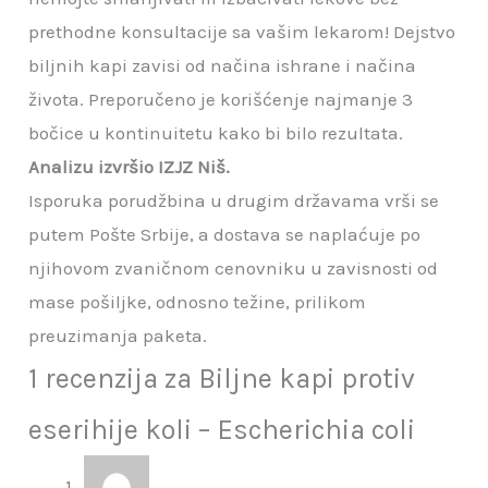
prethodne konsultacije sa vašim lekarom! Dejstvo
biljnih kapi zavisi od načina ishrane i načina
života. Preporučeno je korišćenje najmanje 3
bočice u kontinuitetu kako bi bilo rezultata.
Analizu izvršio IZJZ Niš.
Isporuka porudžbina u drugim državama vrši se
putem Pošte Srbije, a dostava se naplaćuje po
njihovom zvaničnom cenovniku u zavisnosti od
mase pošiljke, odnosno težine, prilikom
preuzimanja paketa.
1 recenzija za
Biljne kapi protiv
eserihije koli – Escherichia coli