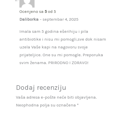
Ocenjeno sa
5
od 5
Daliborka
–
septembar 4, 2025
Imala sam 5 godina ešerihiju i pila
antibiotike i nisu mi pomogli,sve dok nisam
uzela Vaše kapi na nagovoru svoje
prijateljice. One su mi pomogle. Preporuka
svim ženama. PRIRODNO I ZDRAVO!
Dodaj recenziju
Vaša adresa e-pošte neće biti objavljena.
Neophodna polja su označena
*