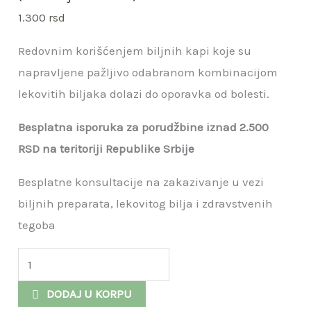
1.300
rsd
Redovnim korišćenjem biljnih kapi koje su
napravljene pažljivo odabranom kombinacijom
lekovitih biljaka dolazi do oporavka od bolesti.
Besplatna isporuka za porudžbine iznad 2.500
RSD na teritoriji Republike Srbije
Besplatne konsultacije na zakazivanje u vezi
biljnih preparata, lekovitog bilja i zdravstvenih
tegoba
Biljne
kapi
DODAJ U KORPU
protiv