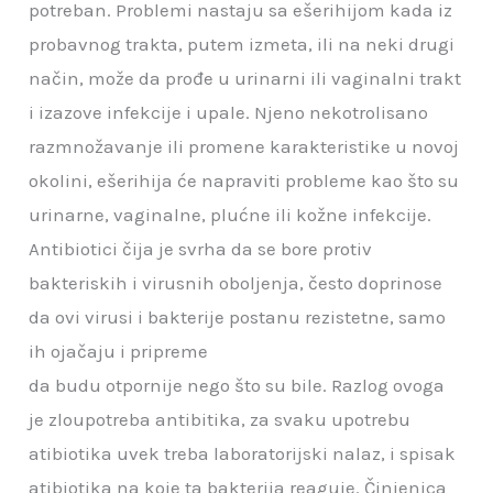
potreban. Problemi nastaju sa ešerihijom kada iz
probavnog trakta, putem izmeta, ili na neki drugi
način, može da prođe u urinarni ili vaginalni trakt
i izazove infekcije i upale. Njeno nekotrolisano
razmnožavanje ili promene karakteristike u novoj
okolini, ešerihija će napraviti probleme kao što su
urinarne, vaginalne, plućne ili kožne infekcije.
Antibiotici čija je svrha da se bore protiv
bakteriskih i virusnih oboljenja, često doprinose
da ovi virusi i bakterije postanu rezistetne, samo
ih ojačaju i pripreme
da budu otpornije nego što su bile. Razlog ovoga
je zloupotreba antibitika, za svaku upotrebu
atibiotika uvek treba laboratorijski nalaz, i spisak
atibiotika na koje ta bakterija reaguje. Činjenica