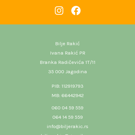
Bilje Rakić
Ivana Rakić PR
Branka Radičevića 1T/11
35 000 Jagodina
PIB: 112919793
MB: 66442942
060 04 59 559
064 14 59 559
info@biljerakic.rs