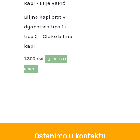
Biljne kapi protiv
dijabetesa tipa 1 i
tipa 2 – Gluko biljne
kapi
1.300
rsd
DODAJ U
KORPU
Ostanimo u kontaktu