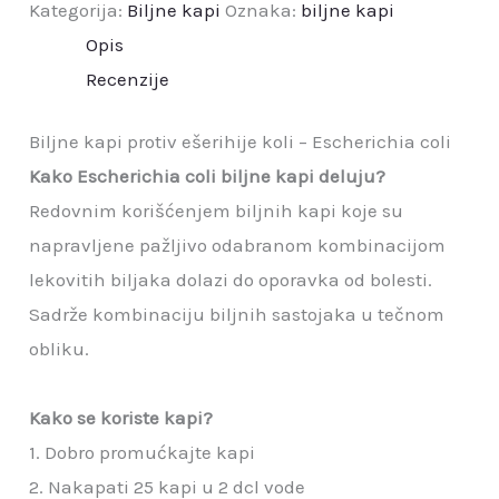
Kategorija:
Biljne kapi
Oznaka:
biljne kapi
eserihije
Opis
koli
Recenzije
-
Escherichia
Biljne kapi protiv ešerihije koli – Escherichia coli
coli
Kako Escherichia coli biljne kapi deluju?
količina
Redovnim korišćenjem biljnih kapi koje su
napravljene pažljivo odabranom kombinacijom
lekovitih biljaka dolazi do oporavka od bolesti.
Sadrže kombinaciju biljnih sastojaka u tečnom
obliku.
Kako se koriste kapi?
1. Dobro promućkajte kapi
2. Nakapati 25 kapi u 2 dcl vode