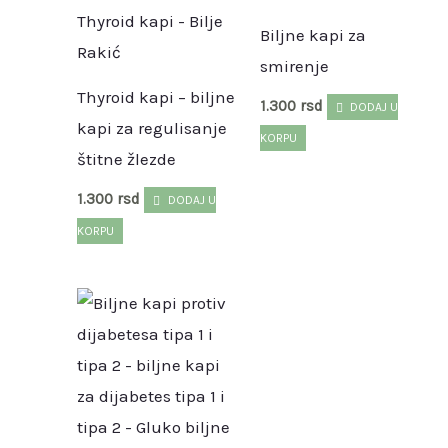
Biljne kapi za
smirenje
Thyroid kapi – biljne
1.300
rsd
DODAJ U
kapi za regulisanje
KORPU
štitne žlezde
1.300
rsd
DODAJ U
KORPU