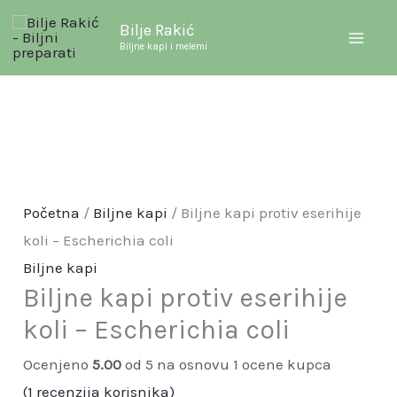
Pređi
Bilje Rakić
na
Biljne kapi i melemi
sadržaj
Početna
/
Biljne kapi
/ Biljne kapi protiv eserihije
koli – Escherichia coli
Biljne kapi
Biljne kapi protiv eserihije
koli – Escherichia coli
Ocenjeno
5.00
od 5 na osnovu
1
ocene kupca
(
1
recenzija korisnika)